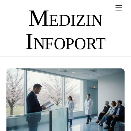
Skip
Men
Medizin
to
content
Infoport