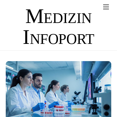
Skip
Men
Medizin
to
content
Infoport