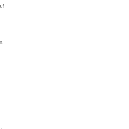
uf
n.
r
,