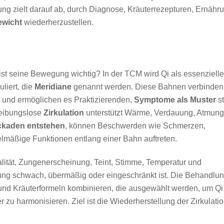
ung zielt darauf ab, durch Diagnose, Kräuterrezepturen, Ernähr
ewicht
wiederherzustellen.
st seine Bewegung wichtig? In der TCM wird Qi als essenzielle
liert, die
Meridiane
genannt werden. Diese Bahnen verbinden
und ermöglichen es Praktizierenden,
Symptome als Muster
st
 reibungslose
Zirkulation
unterstützt Wärme, Verdauung, Atmung
ckaden entstehen
, können Beschwerden wie Schmerzen,
lmäßige Funktionen entlang einer Bahn auftreten.
lität, Zungenerscheinung, Teint, Stimme, Temperatur und
ung schwach, übermäßig oder eingeschränkt ist. Die Behandlu
 und Kräuterformeln kombinieren, die ausgewählt werden, um Qi
 zu harmonisieren. Ziel ist die Wiederherstellung der Zirkulati