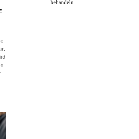
behandeln
E
be,
ur
,
ird
en
r