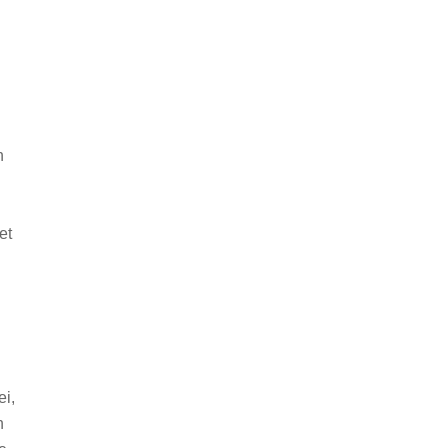
n
et
ei,
n