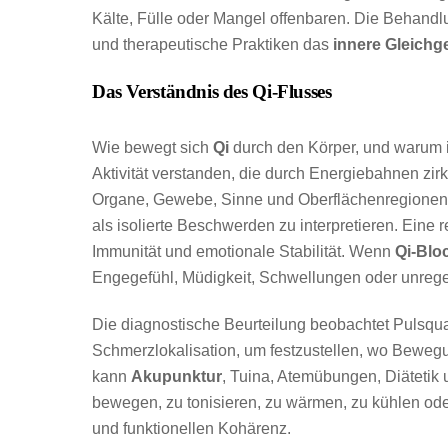
Kälte, Fülle oder Mangel offenbaren. Die Behandl
und therapeutische Praktiken das
innere Gleichg
Das Verständnis des Qi-Flusses
Wie bewegt sich
Qi
durch den Körper, und warum i
Aktivität verstanden, die durch Energiebahnen zirku
Organe, Gewebe, Sinne und Oberflächenregionen 
als isolierte Beschwerden zu interpretieren. Eine
Immunität und emotionale Stabilität. Wenn
Qi-Blo
Engegefühl, Müdigkeit, Schwellungen oder unrege
Die diagnostische Beurteilung beobachtet Pulsqua
Schmerzlokalisation, um festzustellen, wo Beweg
kann
Akupunktur
, Tuina, Atemübungen, Diätetik
bewegen, zu tonisieren, zu wärmen, zu kühlen oder
und funktionellen Kohärenz.