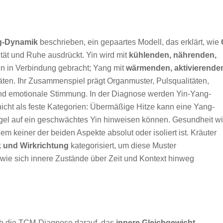
g-Dynamik
beschrieben, ein gepaartes Modell, das erklärt, wie
ität und Ruhe ausdrückt. Yin wird mit
kühlenden, nährenden,
en in Verbindung gebracht; Yang mit
wärmenden, aktivierende
äten. Ihr Zusammenspiel prägt Organmuster, Pulsqualitäten,
nd emotionale Stimmung. In der Diagnose werden Yin-Yang-
icht als feste Kategorien: Übermäßige Hitze kann eine Yang-
el auf ein geschwächtes Yin hinweisen können. Gesundheit wi
dem keiner der beiden Aspekte absolut oder isoliert ist. Kräuter
 und Wirkrichtung
kategorisiert, um diese Muster
wie sich innere Zustände über Zeit und Kontext hinweg
ich die TCM-Diagnose darauf, das
innere Gleichgewicht