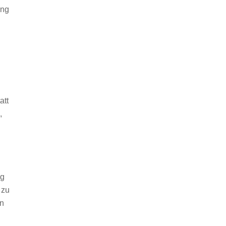
ung
att
,
ng
 zu
on