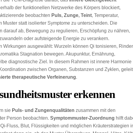
nerhalb der funktionellen Netzwerke des Körpers blockiert,
raktizierende beobachten
Puls, Zunge, Teint
, Temperatur,
Muster statt isolierter Symptome zu unterscheiden. Die
nn darauf ab, Bewegung zu regulieren, Erschöpfung zu nähren,
mzuwandeln oder aufsteigende Energie zu verankern.
en Wirkungen ausgewählt: Wurzeln können Qi tonisieren, Rinde
Aromatika Stagnation bewegen. Akupunktur, Ernährung,
be diagnostische Ziel. In diesem Rahmen ist innere Harmonie
e Koordination zwischen Organen, Substanzen und Zyklen, geleit
sierte therapeutische Verfeinerung
.
undheitsmuster erkennen
em sie
Puls- und Zungenqualitäten
zusammen mit den
 der Person beobachten.
Symptommuster-Zuordnung
hilft dab
Fluss, Blut, Flüssigkeiten und möglichen Kräuterstrategien i