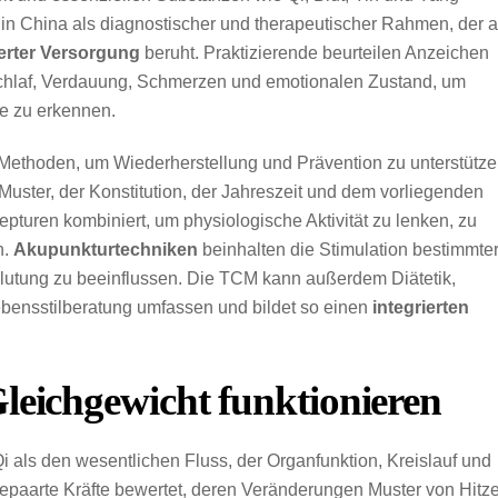
e in China als diagnostischer und therapeutischer Rahmen, der a
ierter Versorgung
beruht. Praktizierende beurteilen Anzeichen
Schlaf, Verdauung, Schmerzen und emotionalen Zustand, um
me zu erkennen.
ethoden, um Wiederherstellung und Prävention zu unterstütze
ster, der Konstitution, der Jahreszeit und dem vorliegenden
pturen kombiniert, um physiologische Aktivität zu lenken, zu
n.
Akupunkturtechniken
beinhalten die Stimulation bestimmte
lutung zu beeinflussen. Die TCM kann außerdem Diätetik,
ensstilberatung umfassen und bildet so einen
integrierten
leichgewicht funktionieren
Qi als den wesentlichen Fluss, der Organfunktion, Kreislauf und
gepaarte Kräfte bewertet, deren Veränderungen Muster von Hitze