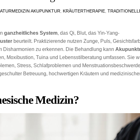
ATURMEDIZIN
AKUPUNKTUR
,
KRÄUTERTHERAPIE
,
TRADITIONELL
in
ganzheitliches System
, das Qi, Blut, das Yin-Yang-
uster
beurteilt. Praktizierende nutzen Zunge, Puls, Gesichtsfar
m Disharmonien zu erkennen. Die Behandlung kann
Akupunkt
en, Moxibustion, Tuina und Lebensstilberatung umfassen. Sie w
blemen, Stress, Schlafproblemen und Menstruationsbeschwerd
eschulter Betreuung, hochwertigen Kräutern und medizinische
inesische Medizin?