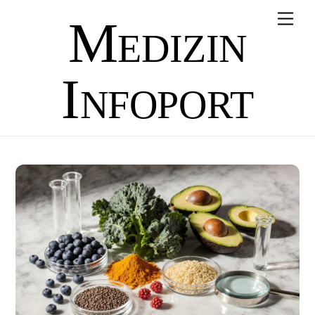
Skip
Men
Medizin
to
content
Infoport